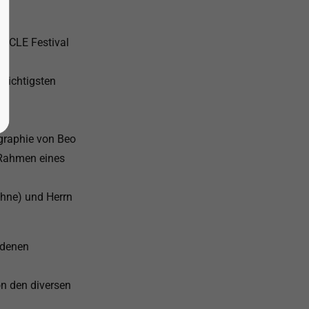
IRCLE Festival
 wichtigsten
ographie von Beo
m Rahmen eines
ühne) und Herrn
edenen
on den diversen