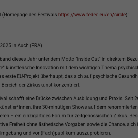
al (Homepage des Festivals
https://www.fedec.eu/en/circle
):
 2025 in Auch (FRA)
band dieses Jahr unter dem Motto "Inside Out" in direktem Bez
re" künstlerische Innovation mit dem wichtigen Thema psychisc
das erste EU-Projekt überhaupt, das sich auf psychische Gesundh
Bereich der Zirkuskunst konzentriert.
val schafft eine Brücke zwischen Ausbildung und Praxis. Seit 
künstler*innen, ihre 30-minütigen Shows auf dem renommierten C
eren – ein einzigartiges Forum für zeitgenössischen Zirkus. Bes
ative Freiheit ohne ästhetische Vorgaben sowie die Chance, sich i
 Umgebung und vor (Fach)publikum auszuprobieren.