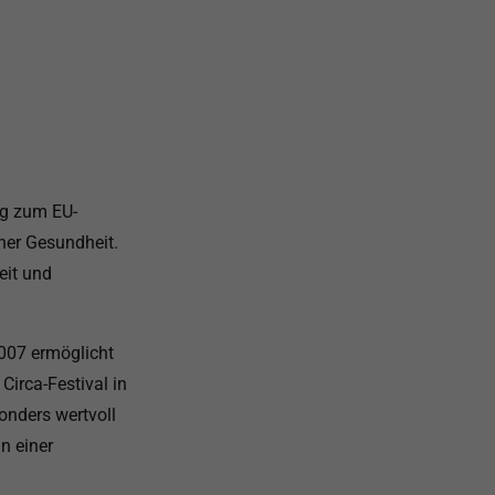
ug zum EU-
her Gesundheit.
eit und
2007 ermöglicht
irca-Festival in
onders wertvoll
n einer