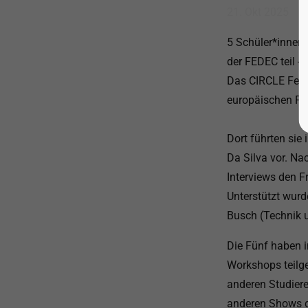
21. Okt 2025
5 Schüler*innen 
der FEDEC teil - 
Das CIRCLE Festi
europäischen Fes
Dort führten sie
Da Silva vor. Na
Interviews den F
Unterstützt wurd
Busch (Technik 
Die Fünf haben
Workshops teilg
anderen Studiere
anderen Shows de