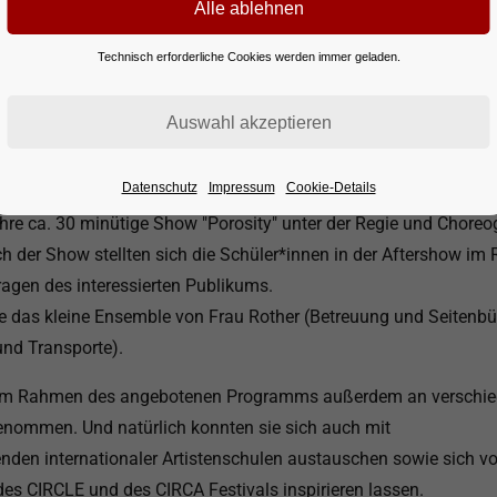
Technisch erforderliche Cookies werden immer geladen.
der 13. Klasse Artistik nahmen vom 21. - 24. Oktober 2025 am C
ein Festival für Artistikschulen aus der ganzen Welt.
val ist Bestandteil des CIRCA Festivals - einem der größten und
tivals für zeitgenössischen Zirkus.
Datenschutz
Impressum
Cookie-Details
 ihre ca. 30 minütige Show "Porosity" unter der Regie und Chore
ch der Show stellten sich die Schüler*innen in der Aftershow i
ragen des interessierten Publikums.
e das kleine Ensemble von Frau Rother (Betreuung und Seitenb
und Transporte).
 im Rahmen des angebotenen Programms außerdem an verschi
enommen. Und natürlich konnten sie sich auch mit
nden internationaler Artistenschulen austauschen sowie sich v
s CIRCLE und des CIRCA Festivals inspirieren lassen.