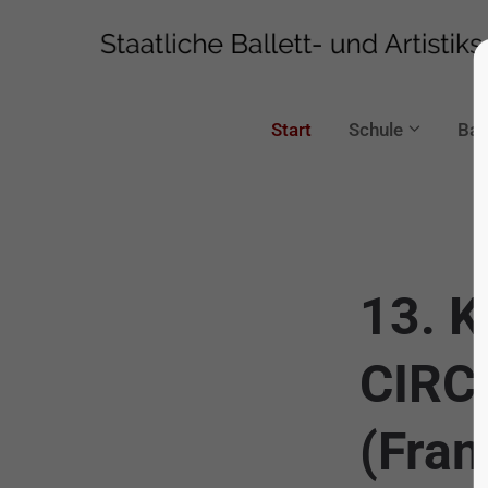
Start
Schule
Ball
13. K
CIRCL
(Fran