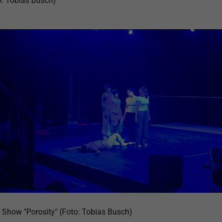
o: Tobias Busch)
er Show "Porosity" (Foto: Tobias Busch)