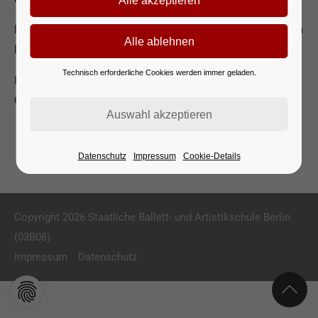
Das Mittagessen ist für die Grundschulklassen 5 und 6 im
Land Berlin kostenfrei.
Technisch erforderliche Cookies werden immer geladen.
Informationen unseres Kantinenbetreibers
Vielfaltmenü
GmbH.
Datenschutz
Impressum
Cookie-Details
Copyright 2026 Staatliche Ballett- und Artistikschule Berlin
(03B08)
Impressum
Datenschutz