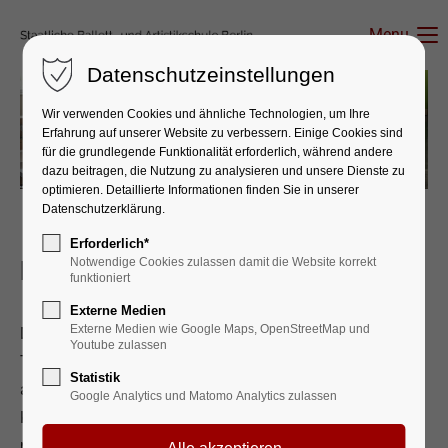
Menu
Datenschutzeinstellungen
Wir verwenden Cookies und ähnliche Technologien, um Ihre
Erfahrung auf unserer Website zu verbessern. Einige Cookies sind
Zurück
Vorwärts
für die grundlegende Funktionalität erforderlich, während andere
dazu beitragen, die Nutzung zu analysieren und unsere Dienste zu
optimieren. Detaillierte Informationen finden Sie in unserer
Datenschutzerklärung.
Erforderlich*
Notwendige Cookies zulassen damit die Website korrekt
Mensa
funktioniert
Externe Medien
Externe Medien wie Google Maps, OpenStreetMap und
Die Mensa versorgt alle Internatsschüler*innen an sieben
Youtube zulassen
Tagen in der Woche mit täglich drei Mahlzeiten. Alle
Statistik
anderen Schüler*innen erhalten nach Anmeldung beim
Google Analytics und Matomo Analytics zulassen
Kantinenbetreiber ein Mittagessen. Die Cafeteria versorgt
mit kleinen Snacks.