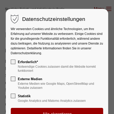
Menu
Datenschutzeinstellungen
Wir verwenden Cookies und ähnliche Technologien, um Ihre
Fördervereine
Erfahrung auf unserer Website zu verbessern. Einige Cookies sind
für die grundlegende Funktionalität erforderlich, während andere
dazu beitragen, die Nutzung zu analysieren und unsere Dienste zu
optimieren. Detaillierte Informationen finden Sie in unserer
Förderverein Staatliche Ballettschule Berlin e.V.
Datenschutzerklärung.
Der gemeinnützige Verein wurde im Mai 1991 gegründet.
Erforderlich*
Notwendige Cookies zulassen damit die Website korrekt
In ihm engagieren sich Ballettfreund*innen, Fördernde der
funktioniert
Schule, Absolvent*innen und Eltern. Seine Aufgaben sind
Externe Medien
u.a.: Finanzielle Unterstützung von Schülerinnen und
Externe Medien wie Google Maps, OpenStreetMap und
Youtube zulassen
Schülern Hilfen beim Erwerb von Material für Unterricht,
Statistik
Proben und Auftritten Unterstützung von Schülerinnen
Google Analytics und Matomo Analytics zulassen
und Schülern bei der Teilnahme an nationalen und
internationalen Wettbewerben, Seminaren und