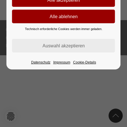
Copyright 2026 Staatliche Ballett- und Artistikschule Berlin
Technisch erforderliche Cookies werden immer geladen.
(03B08)
Impressum
Datenschutz
Datenschutz
Impressum
Cookie-Details