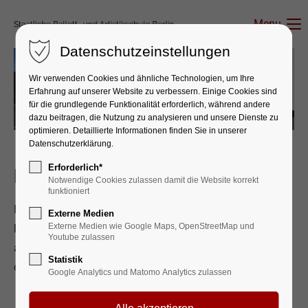
Menu
Datenschutzeinstellungen
Wir verwenden Cookies und ähnliche Technologien, um Ihre
Erfahrung auf unserer Website zu verbessern. Einige Cookies sind
Zurück
Vorwärts
für die grundlegende Funktionalität erforderlich, während andere
dazu beitragen, die Nutzung zu analysieren und unsere Dienste zu
optimieren. Detaillierte Informationen finden Sie in unserer
Datenschutzerklärung.
Erforderlich*
Berufliches Gymnasium
Notwendige Cookies zulassen damit die Website korrekt
funktioniert
In der gymnasialen Oberstufe der Schule kann das
Externe Medien
Externe Medien wie Google Maps, OpenStreetMap und
Berliner Abitur erworben werden. Diese Möglichkeit steht
Youtube zulassen
auch Schüler*innen der Berufsfachschule offen, wenn sie
Statistik
die entsprechenden Voraussetzungen erfüllen.
Google Analytics und Matomo Analytics zulassen