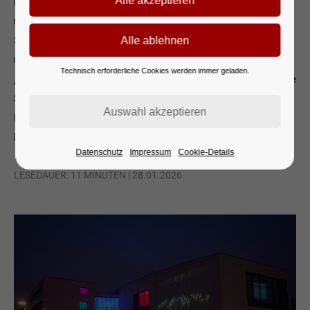
künstlerischem Enthusiasmus, die hinter seiner Glas-
und Betonfassade steckt. Videokünstlerin Laura Soria,
Schulleitung, Politik, Alumni und viele Unterstützerinnen
und Unterstützer richten den Fokus auf das, was die
Technisch erforderliche Cookies werden immer geladen.
„Staatliche“ einzigartig macht: eine demokratisch offene
Schule, an der Können, Kreativität und Leidenschaft im
Rampenlicht stehen – und nun weit über den Prenzlauer
Berg hinaus sichtbar werden.
Datenschutz
Impressum
Cookie-Details
LESEDAUER: 11 MINUTEN | 28.01.2026