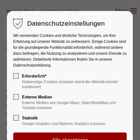
Menu
Datenschutzeinstellungen
Wir verwenden Cookies und ähnliche Technologien, um Ihre
Erfahrung auf unserer Website zu verbessern. Einige Cookies sind
für die grundlegende Funktionalität erforderlich, während andere
Die Staatliche feiert
dazu beitragen, die Nutzung zu analysieren und unsere Dienste zu
Ein farbenfroher Einstieg ins
optimieren. Detaillierte Informationen finden Sie in unserer
Datenschutzerklärung.
Jubiläumsjahr
Erforderlich*
Notwendige Cookies zulassen damit die Website korrekt
funktioniert
„Die Staatliche erleuchtet“: Mit neun leuchtenden
Projektionen und einem farbenfrohen Lichtspiel startet
Externe Medien
Externe Medien wie Google Maps, OpenStreetMap und
die Staatliche Ballett- und Artistikschule Berlin in ihr
Youtube zulassen
Doppel-Jubiläumsjahr 2026. Der spektakulär inszenierte
Statistik
Neubau von „gmp“ wird zur leuchtenden Bühne für die
Google Analytics und Matomo Analytics zulassen
lange Geschichte von Talent, Lebensfreude und