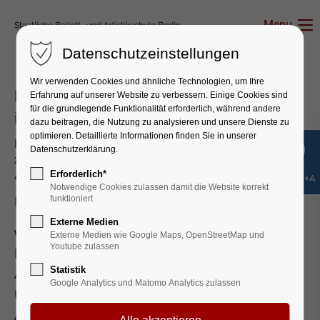
Menu
Datenschutzeinstellungen
Wir verwenden Cookies und ähnliche Technologien, um Ihre
Bewerbungsverfahren für den Einstieg
Erfahrung auf unserer Website zu verbessern. Einige Cookies sind
für die grundlegende Funktionalität erforderlich, während andere
in die 11. Klasse
dazu beitragen, die Nutzung zu analysieren und unsere Dienste zu
optimieren. Detaillierte Informationen finden Sie in unserer
Informationen und Anforderungen für den Zugang
Datenschutzerklärung.
zur Berufsfachschule an der Staatlichen
Artistenschule Berlin:
Erforderlich*
Shift+Alt+A
Notwendige Cookies zulassen damit die Website korrekt
funktioniert
Liebe Interessierte,
Externe Medien
wir freuen uns über das Interesse an der
Externe Medien wie Google Maps, OpenStreetMap und
Youtube zulassen
Berufsfachschule der Staatlichen
Statistik
Artistenschule Berlin.
Google Analytics und Matomo Analytics zulassen
Unsere Schule bietet eine einzigartige
Ausbildung für angehende Artistinnen und