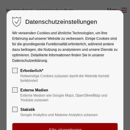
Menu
Datenschutzeinstellungen
Wir verwenden Cookies und ähnliche Technologien, um Ihre
Erfahrung auf unserer Website zu verbessern. Einige Cookies sind
für die grundlegende Funktionalität erforderlich, während andere
dazu beitragen, die Nutzung zu analysieren und unsere Dienste zu
SBUAS Aktuell – Jubiläumsjahr –
optimieren. Detaillierte Informationen finden Sie in unserer
Newsletter Juni 2026
Datenschutzerklärung.
VORHANG AUF FÜR DEN
Erforderlich*
Notwendige Cookies zulassen damit die Website korrekt
SOMMER: EIN JUNI
funktioniert
Externe Medien
VOLLER BÜHNE,
Externe Medien wie Google Maps, OpenStreetMap und
Youtube zulassen
MANEGE UND MAGIE
Statistik
Unsere Events im Monat Juni
Google Analytics und Matomo Analytics zulassen