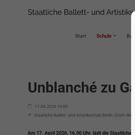
Start
Schule
Ball
Unblanché zu Ga
17.04.2026 16:00
Staatliche Ballett- und Artistikschule Berlin | Erich-W
Am 17. April 2026, 16.00 Uhr, lädt die Staatliche 