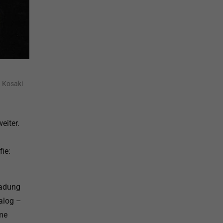
a Kosaki
eiter.
ie:
ladung
alog –
me