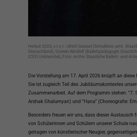
Herbst 2025, v.l.n.r.: Ulrich Giessel (Schulleiter, amt. Sta
Deutschland), Doreen Windolf (Ballettpädagogin Staatliche
(CEO Unblanché), Foto: Archiv Staatliche Ballett- und Arti
Die Vorstellung am 17. April 2026 knüpft an diese
Sie ist zugleich Teil des Jubiläumskontextes unser
Zusammenarbeit. Auf dem Programm stehen: “7. Sin
Arshak Ghalumyan) und “Hana” (Choreografie: Ern
Besonders freuen wir uns, dass dieser Austausch fo
von Schülerinnen und Schülern unserer Schule nach
getragen von künstlerischer Neugier, gegenseit