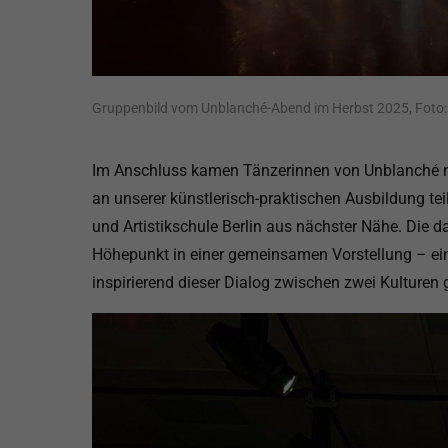
Gruppenbild vom Unblanché-Abend im Herbst 2025, Foto: Ar
Im Anschluss kamen Tänzerinnen von Unblanché na
an unserer künstlerisch-praktischen Ausbildung teil
und Artistikschule Berlin aus nächster Nähe. Die
Höhepunkt in einer gemeinsamen Vorstellung – ein
inspirierend dieser Dialog zwischen zwei Kulturen 