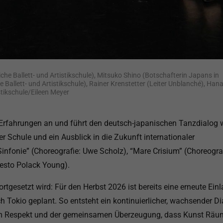
atliche Ballett- und Artistikschule), Mitsuko Shino (Botschafterin Japans in
 Ballett- und Artistikschule), Rainer Krenstetter (Leiter Unblanché), Han
stikschule/Eileen Meyer
 Erfahrungen an und führt den deutsch-japanischen Tanzdialog w
er Schule und ein Ausblick in die Zukunft internationaler
fonie” (Choreografie: Uwe Scholz), “Mare Crisium” (Choreograf
esto Polack Young).
rtgesetzt wird: Für den Herbst 2026 ist bereits eine erneute Ein
 Tokio geplant. So entsteht ein kontinuierlicher, wachsender Di
igem Respekt und der gemeinsamen Überzeugung, dass Kunst Räu