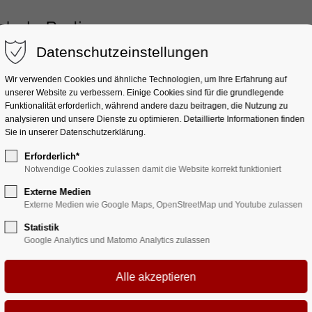
Datenschutzeinstellungen
Wir verwenden Cookies und ähnliche Technologien, um Ihre Erfahrung auf
ett
Artistik
Allgemeinbildung
Beratung & 
unserer Website zu verbessern. Einige Cookies sind für die grundlegende
Funktionalität erforderlich, während andere dazu beitragen, die Nutzung zu
analysieren und unsere Dienste zu optimieren. Detaillierte Informationen finden
Sie in unserer Datenschutzerklärung.
Erforderlich*
Notwendige Cookies zulassen damit die Website korrekt funktioniert
st im Jubiläumsjahr
Externe Medien
Externe Medien wie Google Maps, OpenStreetMap und Youtube zulassen
Statistik
Google Analytics und Matomo Analytics zulassen
einert-Straße 103, 10409 Berlin, Germany
Ballett- und Artistikschule Berlin herzlich zu einer besonderen