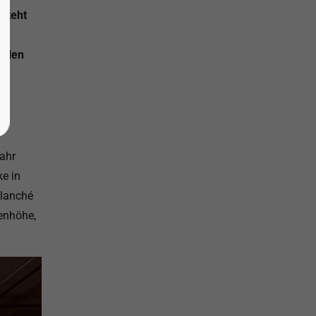
 steht
ellen
it
Jahr
ke in
blanché
enhöhe,