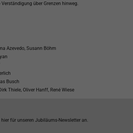
lle Verständigung über Grenzen hinweg.
dna Azevedo, Susann Böhm
yan
f
rlich
ias Busch
irk Thiele, Oliver Hanff, René Wiese
 hier für unseren Jubiläums-Newsletter an.