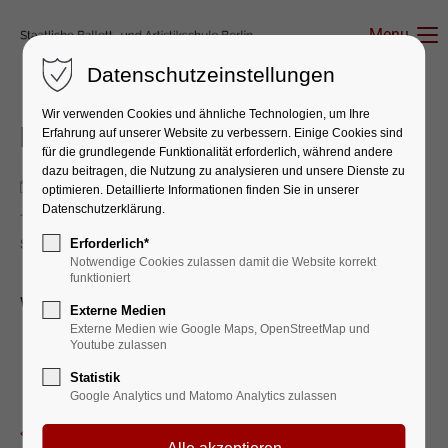
Menu
Datenschutzeinstellungen
Wir verwenden Cookies und ähnliche Technologien, um Ihre
Eignungstest Artistik 5. Klasse
Erfahrung auf unserer Website zu verbessern. Einige Cookies sind
für die grundlegende Funktionalität erforderlich, während andere
dazu beitragen, die Nutzung zu analysieren und unsere Dienste zu
15.11.2025
optimieren. Detaillierte Informationen finden Sie in unserer
Datenschutzerklärung.
Staatliche Ballett- und Artistikschule Berlin | Erich-Weinert-
Straße 103 10409 Berlin
Erforderlich*
Notwendige Cookies zulassen damit die Website korrekt
funktioniert
Weitere Termine:
Externe Medien
Externe Medien wie Google Maps, OpenStreetMap und
Sa., 21.02.2026
Youtube zulassen
Sa., 18.04.2026
Statistik
Google Analytics und Matomo Analytics zulassen
Zurück zur Eventübersicht