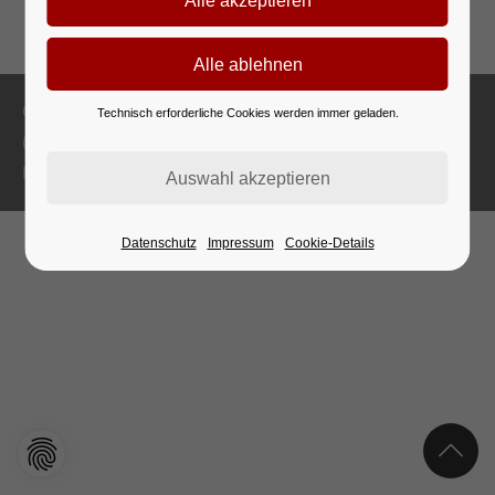
Copyright 2026 Staatliche Ballett- und Artistikschule Berlin
Technisch erforderliche Cookies werden immer geladen.
(03B08)
Impressum
Datenschutz
Datenschutz
Impressum
Cookie-Details