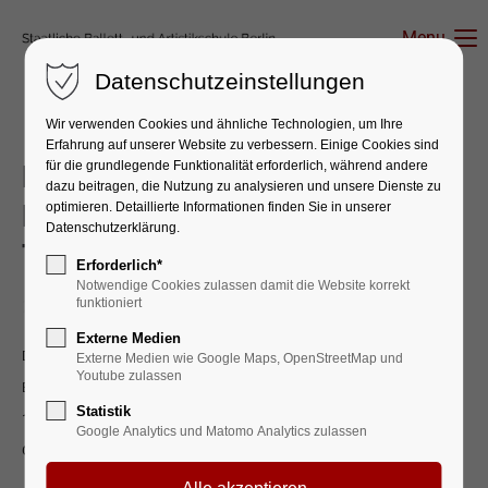
Menu
Datenschutzeinstellungen
Wir verwenden Cookies und ähnliche Technologien, um Ihre
Erfahrung auf unserer Website zu verbessern. Einige Cookies sind
für die grundlegende Funktionalität erforderlich, während andere
Erfolgreiche Teilnahme beim
dazu beitragen, die Nutzung zu analysieren und unsere Dienste zu
Bundeswettbewerb
optimieren. Detaillierte Informationen finden Sie in unserer
Datenschutzerklärung.
Tanzausbildung
Erforderlich*
Notwendige Cookies zulassen damit die Website korrekt
funktioniert
28. Feb 2025
Externe Medien
Die Schülerinnen des Abschlussjahrgangs Bühnentanz nahmen am
Externe Medien wie Google Maps, OpenStreetMap und
Youtube zulassen
Bundeswettbewerb 9. Biennale Tanzausbildung in München vom
Statistik
19.-25.02.24 teil. Ihr Auftritt mit "mare crisium" (Choreografie: Arshak
Google Analytics und Matomo Analytics zulassen
Ghalumyan) wurde gefeiert und prämiert.