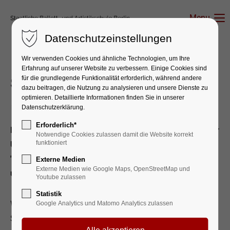
Menu
Datenschutzeinstellungen
Wir verwenden Cookies und ähnliche Technologien, um Ihre
Erfahrung auf unserer Website zu verbessern. Einige Cookies sind
für die grundlegende Funktionalität erforderlich, während andere
Symphony in C
dazu beitragen, die Nutzung zu analysieren und unsere Dienste zu
optimieren. Detaillierte Informationen finden Sie in unserer
02. Jul 2026
Datenschutzerklärung.
Erforderlich*
Ein besonderes Highlight erwartet uns an der Staatsoper
Notwendige Cookies zulassen damit die Website korrekt
funktioniert
Unter den Linden: George Balanchines Meisterwerk
"Symphony in C" kehrt auf die Bühne zurück – und
Externe Medien
Externe Medien wie Google Maps, OpenStreetMap und
unsere Schule ist mittendrin!
Youtube zulassen
Statistik
Wir freuen uns sehr, dass acht Schülerinnen der
Google Analytics und Matomo Analytics zulassen
Staatlichen Ballett- und Artistikschule für diese