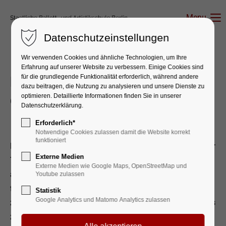
Menu
Datenschutzeinstellungen
Wir verwenden Cookies und ähnliche Technologien, um Ihre
Erfahrung auf unserer Website zu verbessern. Einige Cookies sind
für die grundlegende Funktionalität erforderlich, während andere
Festakt in der Staatsoper Unter
dazu beitragen, die Nutzung zu analysieren und unsere Dienste zu
den Linden
optimieren. Detaillierte Informationen finden Sie in unserer
Datenschutzerklärung.
12. Okt 2026
Erforderlich*
Notwendige Cookies zulassen damit die Website korrekt
funktioniert
Im Jahr 2026 feiert die Staatliche Ballettschule Berlin ihr
Externe Medien
75-jähriges Bestehen, während die Artistikschule Berlin
Externe Medien wie Google Maps, OpenStreetMap und
auf 70 erfolgreiche Jahre zurückblickt. Nach einer
Youtube zulassen
fulminanten ersten Jahreshälfte steuern wir nun auf die
Statistik
Google Analytics und Matomo Analytics zulassen
zwei künstlerischen Höhepunkte des zweiten Halbjahres
zu, für deren Realisierung wir herzlich um Ihre