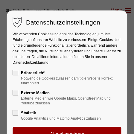
Menu
Datenschutzeinstellungen
Wir verwenden Cookies und ähnliche Technologien, um Ihre
Erfahrung auf unserer Website zu verbessern. Einige Cookies sind
für die grundlegende Funktionalität erforderlich, während andere
dazu beitragen, die Nutzung zu analysieren und unsere Dienste zu
Bühnentanz-News – Jubiläumsjahr –
optimieren. Detaillierte Informationen finden Sie in unserer
Newsletter Februar 2026
Datenschutzerklärung.
DAS JUBILÄUMSJAHR
Erforderlich*
Notwendige Cookies zulassen damit die Website korrekt
NIMMT FAHRT AUF!
funktioniert
Externe Medien
Unsere Events im Monat Februar
Externe Medien wie Google Maps, OpenStreetMap und
Youtube zulassen
Statistik
Google Analytics und Matomo Analytics zulassen